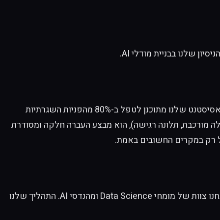
ון שלנו בבניית מודלי AI.
. המטרה שלנו היא לא להחליף את המגע האנושי, אלא לפנות לו זמן. האסיסטנט שלנו מתוכנן לטפל ב-80% מהפניות השגרתיות
. כשהוא מזהה צורך אמיתי במענה אנושי (שאלה מורכבת, תלונה רגישה), הוא מבצע העברה חלקה ומסודרת
ל רק במקרים החשובים באמת.
זו בדיוק המומחיות שלנו. אנחנו לא "סוכנות דיגיטל" שמוכרת לכם רישיון לפלטפורמה ומצפה מכם לבנות הכל לבד. אנחנו צוות של מומחי Data Science ומהנדסי AI. התהליך שלנו