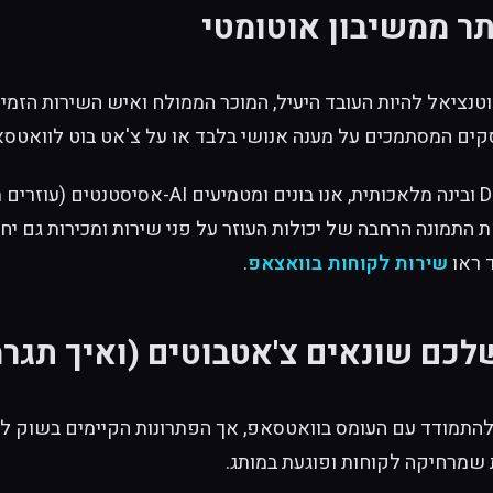
תר ממשיבון אוטומטי
קים המסתמכים על מענה אנושי בלבד או על צ'אט בוט לוואטסאפ
הפתרון של WhaleBiz הוא לא "עוד בוט". כאנשי e
תמונה הרחבה של יכולות העוזר על פני שירות ומכירות גם יחד;
ד ראו
שירות לקוחות בוואצאפ
.
לכם שונאים צ'אטבוטים (ואיך תגר
להתמודד עם העומס בוואטסאפ, אך הפתרונות הקיימים בשוק ל