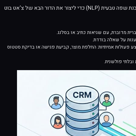
כאן נכנסת המומחיות שלנו ב-WhaleBiz. זיהינו את הפער הזה והחלטנו למקד את כל הידע שלנו בבניית מודלים, ניתוח נתונים והבנת שפה טבעית (NLP) כדי ליצור את הדור הבא של צ'אט בוט
ת מדוברת, עם שגיאות כתיב או בסלנג.
ענות על שאלה בודדת.
סק שלכם (CRM, ERP, מערכת מלאי, יומנים) כדי לבצע פעולות אמיתיות: החלפת מוצר, קביעת פגישה או בדיקת סטטוס