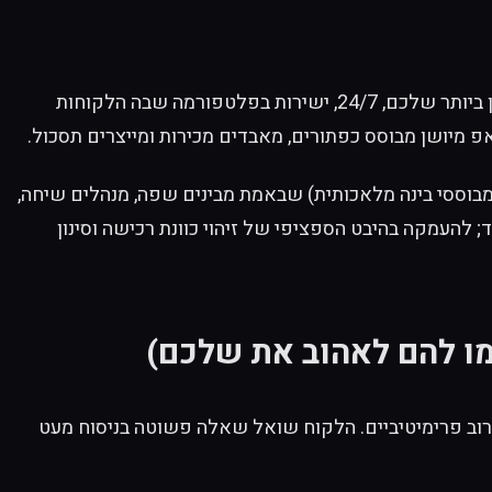
צ'אט בוט וואצאפ לעסקים אינו רק כלי למענה אוטומטי; הוא פוטנציאל להיות העובד היעיל, המוכר הממולח ואיש השירות הזמין ביותר שלכם, 24/7, ישירות בפלטפורמה שבה הלקוחות
 מיושן מבוסס כפתורים, מאבדים מכירות ומייצרים תסכול.
Data Scienc ובינה מלאכותית, אנו בונים ומטמיעים AI-אסיסטנטים (עוזרים מבוססי בינה מלאכותית) שבאמת מבינים שפה, מנהלים שיחה,
 להעמקה בהיבט הספציפי של זיהוי כוונת רכישה וסינון
מו להם לאהוב את שלכם)
רוב פרימיטיביים. הלקוח שואל שאלה פשוטה בניסוח מעט