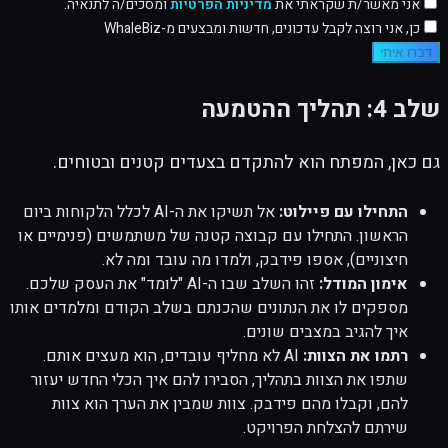
אני מאשר/ת שקראתי את
מדיניות הפרטיות
ומסכים/ה לתנאיה.
כן, אני רוצה לקבל עדכונים, חדשות ומבצעים מ-WhaleBiz
דברו איתי
שלב 4: תהליך ההטמעה
גם כאן, המפתח הוא להתקדם בצעדים קטנים ובטוחים.
התחילו עם פיילוט:
אל תשיקו את ה-AI לכלל הלקוחות ביום
הראשון. התחילו עם קבוצה קטנה של משתמשים (פנימיים או
חיצוניים), אספו פידבק, ולמדו מה עובד ומה לא.
אימון המודל:
זהו השלב שבו ה-AI "לומד" את העסק שלכם.
מספקים לו את הנתונים שהכנתם בשלב הקודם ומלמדים אותו
איך להגיב במצבים שונים.
רתמו את הצוות:
AI לא מחליף עובדים, הוא מעצים אותם.
שתפו את הצוות בתהליך, הסבירו להם איך הכלי החדש יעזור
להם, וקבלו מהם פידבק. צוות שמבין את הערך הוא צוות
שירתם להצלחת הפרויקט.