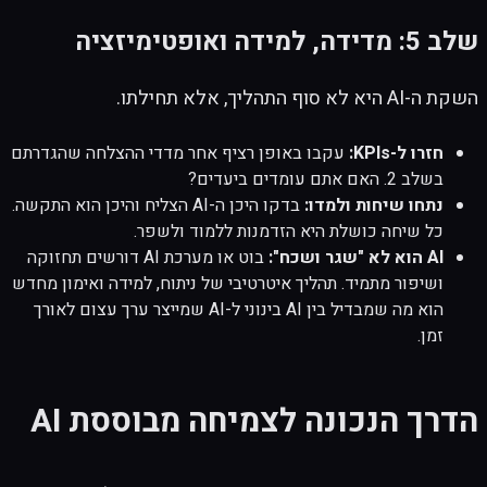
שלב 5: מדידה, למידה ואופטימיזציה
השקת ה-AI היא לא סוף התהליך, אלא תחילתו.
חזרו ל-KPIs:
עקבו באופן רציף אחר מדדי ההצלחה שהגדרתם
בשלב 2. האם אתם עומדים ביעדים?
נתחו שיחות ולמדו:
בדקו היכן ה-AI הצליח והיכן הוא התקשה.
כל שיחה כושלת היא הזדמנות ללמוד ולשפר.
AI הוא לא "שגר ושכח":
בוט או מערכת AI דורשים תחזוקה
ושיפור מתמיד. תהליך איטרטיבי של ניתוח, למידה ואימון מחדש
הוא מה שמבדיל בין AI בינוני ל-AI שמייצר ערך עצום לאורך
זמן.
הדרך הנכונה לצמיחה מבוססת AI