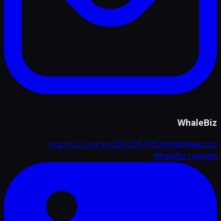
WhaleBiz
info@whale.co.il
03-303-4757
גורודיסקי 31, רחובות
WhaleBiz LinkedIn