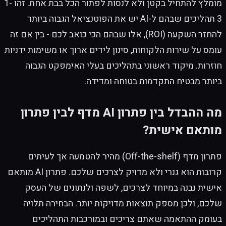
מומלץ להתחיל בקטן ולא לנסות לפתור הכל בבת אחת. זהו 1-
3 תהליכים שבהם ל-AI יש את הפוטנציאל הגבוה ביותר
להחזר השקעה (ROI), אלו שבהם הכי כואב לכם - בין אם זה
עומס על שירות הלקוחות, סינון לידים ארוך או משימות ידניות
חוזרות. מיקוד ראשוני בתהליכים בעלי האימפקט הגבוה
ביותר מבטיח התקדמות בטוחה ומדידה.
מה ההבדל בין פתרון AI מדף לבין פתרון
מותאם אישית?
פתרון מדף (Off-the-shelf) מהיר להטמעה אך לעיתים
קרובות הוא גנרי ולא מדויק לצרכים שלכם. פתרון AI מותאם
אישית נבנה במיוחד לצרכים, לשפה ולנתונים של העסק
שלכם, ולכן מספק תוצאות מדויקות יותר. הבחירה תלויה
בעומק ההתאמה שאתם צריכים ובמורכבות התהליכים