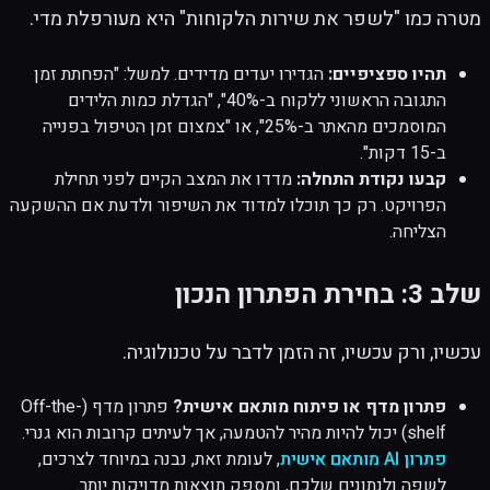
מטרה כמו "לשפר את שירות הלקוחות" היא מעורפלת מדי.
תהיו ספציפיים:
הגדירו יעדים מדידים. למשל: "הפחתת זמן
התגובה הראשוני ללקוח ב-40%", "הגדלת כמות הלידים
המוסמכים מהאתר ב-25%", או "צמצום זמן הטיפול בפנייה
ב-15 דקות".
קבעו נקודת התחלה:
מדדו את המצב הקיים לפני תחילת
הפרויקט. רק כך תוכלו למדוד את השיפור ולדעת אם ההשקעה
הצליחה.
שלב 3: בחירת הפתרון הנכון
עכשיו, ורק עכשיו, זה הזמן לדבר על טכנולוגיה.
פתרון מדף או פיתוח מותאם אישית?
פתרון מדף (Off-the-
shelf) יכול להיות מהיר להטמעה, אך לעיתים קרובות הוא גנרי.
פתרון AI מותאם אישית
, לעומת זאת, נבנה במיוחד לצרכים,
לשפה ולנתונים שלכם, ומספק תוצאות מדויקות יותר.