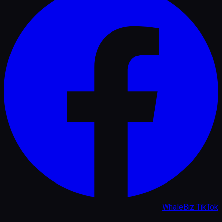
WhaleBiz TikTok