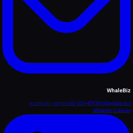
WhaleBiz
info@whale.co.il
03-303-4757
גורודיסקי 31, רחובות
WhaleBiz LinkedIn