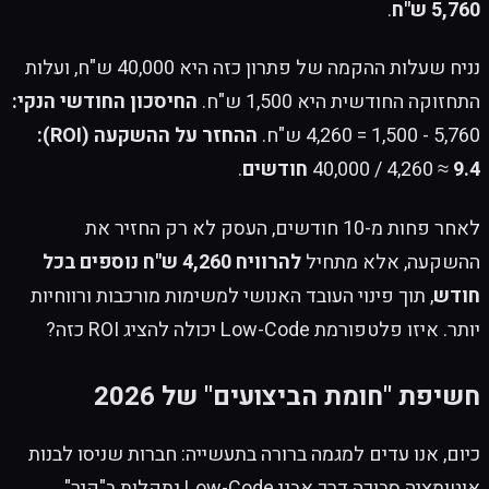
5,760 ש"ח
.
נניח שעלות ההקמה של פתרון כזה היא 40,000 ש"ח, ועלות
התחזוקה החודשית היא 1,500 ש"ח.
החיסכון החודשי הנקי:
5,760 - 1,500 = 4,260 ש"ח.
ההחזר על ההשקעה (ROI):
9.4 חודשים
40,000 / 4,260 ≈
.
לאחר פחות מ-10 חודשים, העסק לא רק החזיר את
ההשקעה, אלא מתחיל
להרוויח 4,260 ש"ח נוספים בכל
חודש
, תוך פינוי העובד האנושי למשימות מורכבות ורווחיות
יותר. איזו פלטפורמת Low-Code יכולה להציג ROI כזה?
חשיפת "חומת הביצועים" של 2026
כיום, אנו עדים למגמה ברורה בתעשייה: חברות שניסו לבנות
אוטומציה סבוכה דרך אבני Low-Code נתקלות ב"קיר".