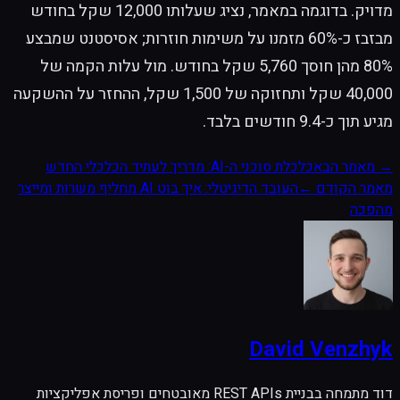
מדויק. בדוגמה במאמר, נציג שעלותו 12,000 שקל בחודש
מבזבז כ-60% מזמנו על משימות חוזרות; אסיסטנט שמבצע
80% מהן חוסך 5,760 שקל בחודש. מול עלות הקמה של
40,000 שקל ותחזוקה של 1,500 שקל, ההחזר על ההשקעה
מגיע תוך כ-9.4 חודשים בלבד.
→
מאמר הבא
כלכלת סוכני ה-AI: מדריך לעתיד הכלכלי החדש
מאמר הקודם
←
העובד הדיגיטלי: איך בוט AI מחליף משרות ומייצר
מהפכה
David Venzhyk
דוד מתמחה בבניית REST APIs מאובטחים ופריסת אפליקציות