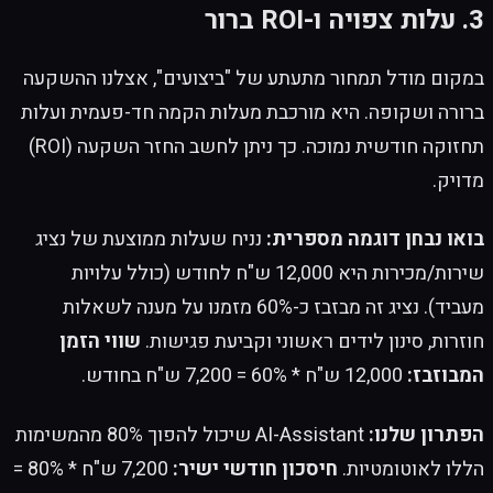
3. עלות צפויה ו-ROI ברור
במקום מודל תמחור מתעתע של "ביצועים", אצלנו ההשקעה
ברורה ושקופה. היא מורכבת מעלות הקמה חד-פעמית ועלות
תחזוקה חודשית נמוכה. כך ניתן לחשב החזר השקעה (ROI)
מדויק.
בואו נבחן דוגמה מספרית:
נניח שעלות ממוצעת של נציג
שירות/מכירות היא 12,000 ש"ח לחודש (כולל עלויות
מעביד). נציג זה מבזבז כ-60% מזמנו על מענה לשאלות
חוזרות, סינון לידים ראשוני וקביעת פגישות.
שווי הזמן
המבוזבז:
12,000 ש"ח * 60% = 7,200 ש"ח בחודש.
הפתרון שלנו:
AI-Assistant שיכול להפוך 80% מהמשימות
הללו לאוטומטיות.
חיסכון חודשי ישיר:
7,200 ש"ח * 80% =