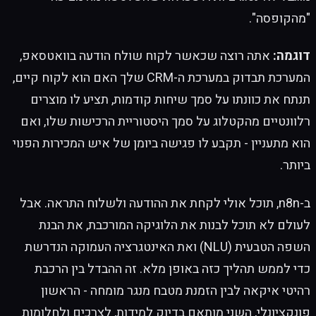
"מהקופסה".
דוגמה:
אתה רוצה שכאשר לקוח שולח הודעה בוואטסאפ,
המערכת תבדוק במערכת ה-CRM שלך האם הוא לקוח קיים,
תנתח את כוונתו על סמך שיחות קודמות, תציע לו מוצרים
רלוונטיים מהקטלוג על סמך היסטוריית הרכישות שלו, ואם
הוא מתעניין - תקבע לו פגישה ביומן של איש המכירות הפנוי
ביותר.
ב-n8n, תוכל אולי לקחת את ההודעה ולשלוח התראה. אבל
לעולם לא תוכל לבנות את הלוגיקה המורכבת, את הבנת
השפה הטבעית (NLU) ואת האינטגרציה העמוקה הנדרשת
כדי לממש תהליך כזה באופן מלא. זה ההבדל בין הרכבת
רהיטי איקאה לבין הזמנת מטבח מנגר מומחה - הראשון
פונקציונלי, השני מותאם בדיוק למידות, לצרכים ולחלומות