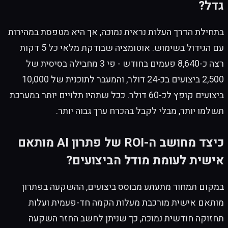
גדל?
בתחילת הדרך העלות נראית נמוכה, אך היא מטפסת במהירות
עם הגידול בשימוש. אוטומציה שבודקת מלאי כל 5 דקות
רצה כ-8,640 פעמים בחודש - פי 3 מחבילה בסיסית של
2,500 ביצועים בכ-24 דולר, והמעבר לתוכנית של 10,000
ביצועים קופץ לכ-60 דולר. ככל שתהיו תלויים יותר במערכת
תשלמו יותר, מבלי לקבל בהכרח ערך גבוה יותר.
כיצד מחושב ה-ROI של פתרון AI מותאם
אישית לעומת מודל הביצועים?
במקום תמחור מתעתע מבוסס ביצועים, ההשקעה בפתרון
מותאם אישית מורכבת מעלות הקמה חד-פעמית ועלות
תחזוקה חודשית נמוכה, כך שניתן לחשב החזר השקעה