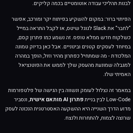
לבנות תהליכי עבודה אוטומטיים בכמה קליקים.
הפיתוי ברור: במקום להשקיע בפיתוח יקר ומורכב, אפשר
"לחבר" את Slack לגוגל שיטס, או לקבל התראה במייל
כשלקוח חדש ממלא טופס. זה נשמע כמו פתרון קסם,
במיוחד לעסקים קטנים ובינוניים. אבל כאן בדיוק טמונה
המלכודת - מה שמתחיל כפתרון מהיר וזול, הופך במהרה
למגבלה שמונעת מהעסק שלך לממש את הפוטנציאל
האמיתי שלו.
במאמר זה נצלול לעומק ונשווה בין הגישה של פלטפורמות
Low-Code לבין בניית
פתרון AI מותאם אישית
, ונסביר
מדוע הדרך השנייה היא ההשקעה האסטרטגית הנכונה לעסק
שרוצה לצמוח, להתחרות ולנצח.