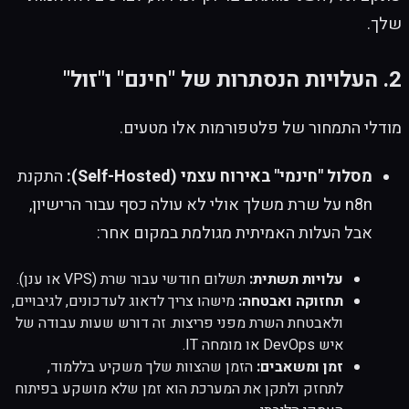
שלך.
2. העלויות הנסתרות של "חינם" ו"זול"
מודלי התמחור של פלטפורמות אלו מטעים.
מסלול "חינמי" באירוח עצמי (Self-Hosted):
התקנת
n8n על שרת משלך אולי לא עולה כסף עבור הרישיון,
אבל העלות האמיתית מגולמת במקום אחר:
עלויות תשתית:
תשלום חודשי עבור שרת (VPS או ענן).
תחזוקה ואבטחה:
מישהו צריך לדאוג לעדכונים, לגיבויים,
ולאבטחת השרת מפני פריצות. זה דורש שעות עבודה של
איש DevOps או מומחה IT.
זמן ומשאבים:
הזמן שהצוות שלך משקיע בללמוד,
לתחזק ולתקן את המערכת הוא זמן שלא מושקע בפיתוח