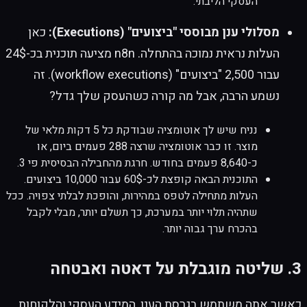
העסקי הליבתי.
מסלולי ענן מבוססי "ביצועים" (Executions):
כאן
העלות נראית נמוכה בהתחלה. n8n מציעה תוכנית בכ-24$
עבור 2,500 "ביצועים" (workflow executions). זה
נשמע הרבה, אבל מה קורה כשהעסק שלך גדל?
נניח שיש לך אוטומציה שבודקת כל 5 דקות מלאי של
מוצר. זו כבר אוטומציה שרצה 288 פעמים ביום, או
כ-8,640 פעמים בחודש. חרגת מהחבילה הבסיסית פי 3.
התוכנית הבאה קופצת לכ-60$ עבור 10,000 ביצועים.
העלות מתחילה לטפס במהירות, והופכת לבלתי צפויה. ככל
שתהיה תלוי יותר במערכת, כך תשלם יותר, מבלי לקבל
בהכרח ערך גבוה יותר.
3. שליטה מוגבלת על דאטה ואבטחה
כאשר אתה משתמש בגרסת הענן, המידע העסקי והלקוחות