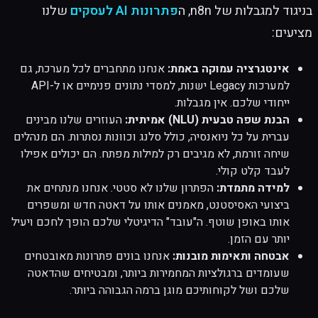
בניגוד למגבלות של n8n, ה
פתרונות AI לעסקים
שלנו
מציעים:
אינטגרציה עמוקה באמת:
אנחנו מתחברים לכל מערכת, גם
למערכות Legacy ישנות, למסדי נתונים פנימיים או ל-API
ייחודי שלכם. אין מגבלות.
הבנת שפה טבעית (NLU) אמיתית:
העוזרים שלנו מבינים
עברית על כל ניואנסיה, כולל סלנג וכוונות נסתרות. הם מנהלים
שיחה זורמת, לא מגיבים רק למילות מפתח. הם יכולים אפילו
לעבד קלט קולי.
למידה מתמדת:
הפתרון שלנו לא סטטי. אנחנו מנתחים את
ביצועי האסיסטנט, מאמנים אותו על דאטה חדש ומשפרים
אותו באופן שוטף. ה"עובד" הדיגיטלי שלכם הופך לחכם ויעיל
יותר עם הזמן.
אבטחה ותאימות מובנות:
אנחנו בונים פתרונות מאובטחים
שעומדים ברגולציות המחמירות ביותר, ומבטיחים שהדאטה
שלכם ושל לקוחותיכם מוגן ברמה הגבוהה ביותר.