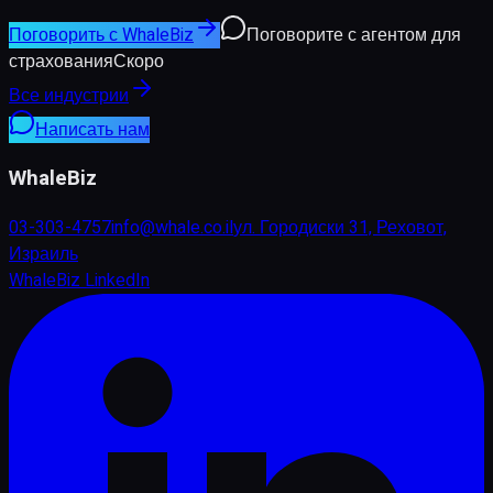
Поговорить с WhaleBiz
Поговорите с агентом для
страхования
Скоро
Все индустрии
Написать нам
WhaleBiz
03-303-4757
info@whale.co.il
ул. Городиски 31, Реховот,
Израиль
WhaleBiz LinkedIn