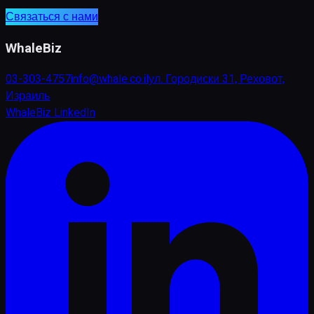
Связаться с нами
WhaleBiz
03-303-4757
info@whale.co.il
ул. Городиски 31, Реховот,
Израиль
WhaleBiz LinkedIn