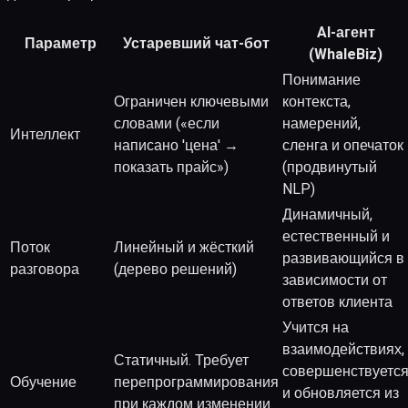
AI-агент
Параметр
Устаревший чат-бот
(WhaleBiz)
Понимание
Ограничен ключевыми
контекста,
словами («если
намерений,
Интеллект
написано 'цена' →
сленга и опечаток
показать прайс»)
(продвинутый
NLP)
Динамичный,
естественный и
Поток
Линейный и жёсткий
развивающийся в
разговора
(дерево решений)
зависимости от
ответов клиента
Учится на
взаимодействиях,
Статичный. Требует
совершенствуетс
Обучение
перепрограммирования
и обновляется из
при каждом изменении