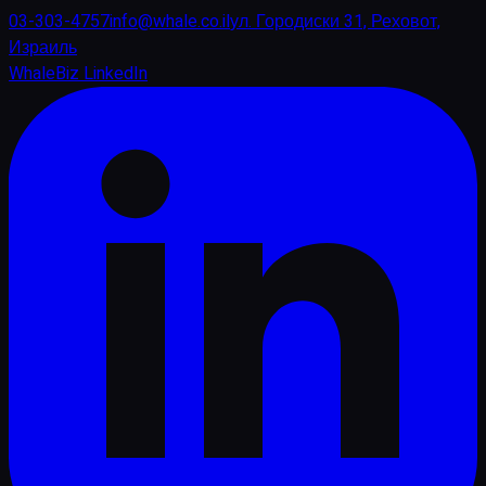
03-303-4757
info@whale.co.il
ул. Городиски 31, Реховот,
Израиль
WhaleBiz LinkedIn