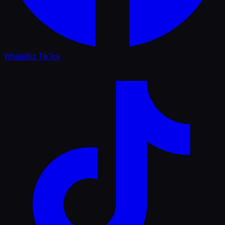
WhaleBiz TikTok