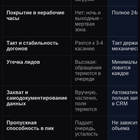
Покрытие в нерабочие
Нет: ночь и
Полное 24/
часы
выходные -
мертвая
зона
Такт и стабильность
Рвется к 3-4
Такт держи
догонов
касанию
механическ
Утечка лидов
Высокая:
Минимальна
обращения
ловится
теряются в
каждое
очереди
Захват и
Вручную,
Автоматиче
самодокументирование
частично,
полная зап
данных
поля
в CRM
теряются
Пропускная
Падает:
Не зависит 
способность в пик
очередь,
объема
усталость