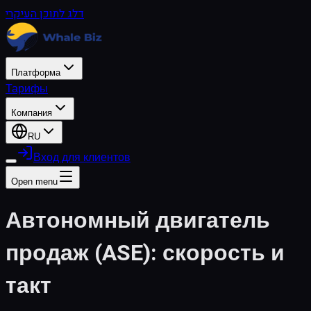
דלג לתוכן העיקרי
Платформа
Тарифы
Компания
RU
Вход для клиентов
Open menu
Автономный двигатель
продаж (ASE): скорость и
такт