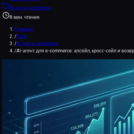
AI для e-commerce
8 мин. чтения
Главная
/
Блог
/
AI для e-commerce
/
AI-агент для e-commerce: апсейл, кросс-сейл и возв