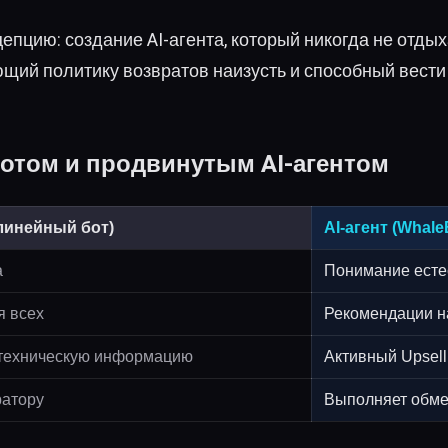
епцию: создание AI-агента, который никогда не отдых
щий политику возвратов наизусть и способный вести 
отом и продвинутым AI-агентом
(линейный бот)
AI-агент (Whale
а
Понимание естес
я всех
Рекомендации н
 техническую информацию
Активный Upsell 
ратору
Выполняет обме