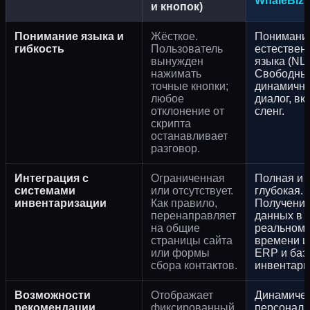
WhaleBiz
и кнопок)
Понимание языка и
Жёсткое.
Понимани
гибкость
Пользователь
естествен
вынужден
языка (NLP
нажимать
Свободны
точные кнопки;
динамичн
любое
диалог, вк
отклонение от
сленг.
скрипта
останавливает
разговор.
Интеграция с
Ограниченная
Полная и
системами
или отсутствует.
глубокая.
инвентаризации
Как правило,
Получени
перенаправляет
данных в
на общие
реальном
страницы сайта
времени и
или формы
ERP и баз
сбора контактов.
инвентари
Возможности
Отображает
Динамиче
рекомендации
фиксированный
персонали