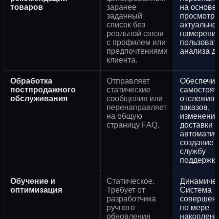
товаров
заранее
на основе
заданный
просмотро
список без
актуально
реальной связи
намерени
с профилем или
пользоват
предпочтениями
анализа д
клиента.
Обработка
Отправляет
Обеспечив
постпродажного
статические
самостоят
обслуживания
сообщения или
отслежив
перенаправляет
заказов,
на общую
изменение
страницу FAQ.
доставки и
автоматич
создание з
службу
поддержки
Обучение и
Статическое.
Динамичес
оптимизация
Требует от
Система
разработчика
совершенс
ручного
по мере
обновления
накоплени