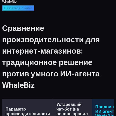
WhaleBiz
Связаться с нами
Сравнение
производительности для
интернет-магазинов:
традиционное решение
против умного ИИ-агента
WhaleBiz
Устаревший
Продвин
Параметр
чат-бот (на
ИИ-агент
производительности
основе правил