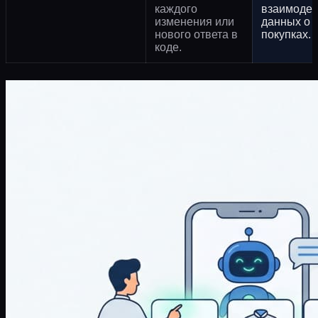
каждого
взаимодей
изменения или
данных о
нового ответа в
покупках.
коде.